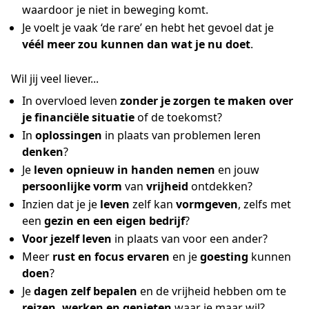
waardoor je niet in beweging komt.
Je voelt je vaak ‘de rare’ en hebt het gevoel dat je
véél meer zou kunnen dan wat je nu doet
.
Wil jij veel liever...
In overvloed leven
zonder je zorgen te maken over
je financiële situatie
of de toekomst?
In
oplossingen
in plaats van problemen leren
denken
?
Je
leven opnieuw in handen nemen
en jouw
persoonlijke vorm
van
vrijheid
ontdekken?
Inzien dat je je
leven
zelf kan
vormgeven
, zelfs met
een
gezin en een eigen bedrijf
?
Voor jezelf leven
in plaats van voor een ander?
Meer
rust en focus ervaren
en je
goesting
kunnen
doen
?
Je
dagen zelf bepalen
en de vrijheid hebben om te
reizen, werken en genieten
waar je maar wil?