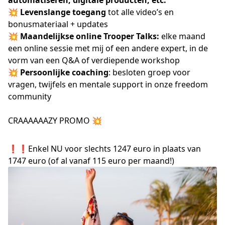
automatiseren, digitale producten, etc.
💥
Levenslange toegang
tot alle video’s en
bonusmateriaal + updates
💥
Maandelijkse online Trooper Talks
:
elke maand
een online sessie met mij of een andere expert, in de
vorm van een Q&A of verdiepende workshop
💥
Persoonlijke coaching
: besloten groep voor
vragen, twijfels en mentale support in onze freedom
community
CRAAAAAAZY PROMO 💥
❗❗Enkel NU voor
slechts 1247 euro
in plaats van
1747 euro (of al vanaf 115 euro per maand!)