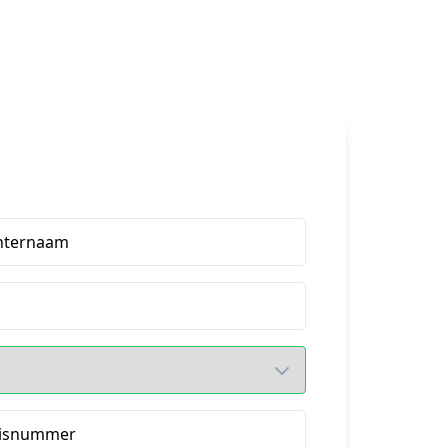
hternaam
isnummer