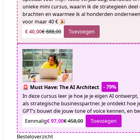
unieke mini cursus, waarin ik de strategieën deel 
brachten en waarmee ik al honderden onderneem
voor maar 40 € 🎉
€ 40,00
€ 888,00
Toevoegen
- 79%
🚨 Must Have: The AI Architect
In deze cursus leer je hoe je je eigen AI ontwerpt, t
als strategische businesspartner. Je ontdekt hoe
GPT’s bouwt die jouw tone of voice kennen, en be
Eenmalig
€ 97,00
€ 458,00
Toevoegen
Besteloverzicht