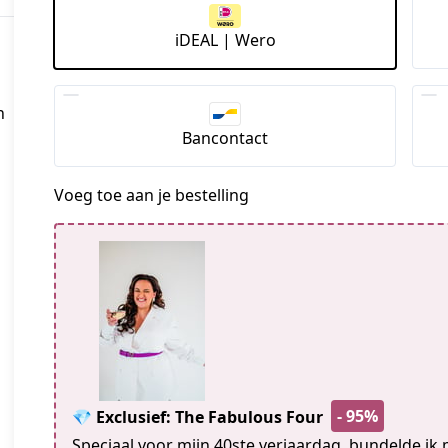
iDEAL | Wero
n
Bancontact
Voeg toe aan je bestelling
- 95%
💎 Exclusief: The Fabulous Four
Speciaal voor mijn 40ste verjaardag, bundelde ik m