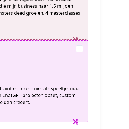
die mijn business naar 1,5 miljoen
sters deed groeien. 4 masterclasses
raint en inzet - niet als speeltje, maar
 je ChatGPT-projecten opzet, custom
elden creëert.