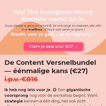
Yes! The Instagram Money
Machine wacht op je.
Jouw plekje is gereserveerd 💪 Je ontvangt zo meteen alle info
in je
mailbox
.
(Check ook zeker je spam.)
Wacht, voor je gaat... er is nog iets 👇🏼
Claim je deal voor €27 →
De Content Versnelbundel
— éénmalige kans (€27)
i.p.v. €816
Ik heb nog iets voor je. 😉
Een
gigantische
voorsprong
nog vóór de workshop begint. Want
strategie
kennen is één ding, het ook écht