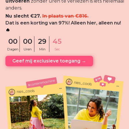
uitvoeren
zonder uren te verliezen is iets helemaal
anders.
Nu slecht €27.
In plaats van €816.
Dat is een korting van 97%! Alleen hier, alleen nu!
🔥
00
00
29
45
Dagen
Uren
Min
Sec
Geef mij exclusieve toegang →